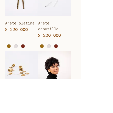
Arete platina
Arete
canutillo
Precio
$ 220.000
Precio
$ 220.000
Arete círculos
Arete 1/2
esfera S
Precio
$ 260.000
Precio
$ 220.000