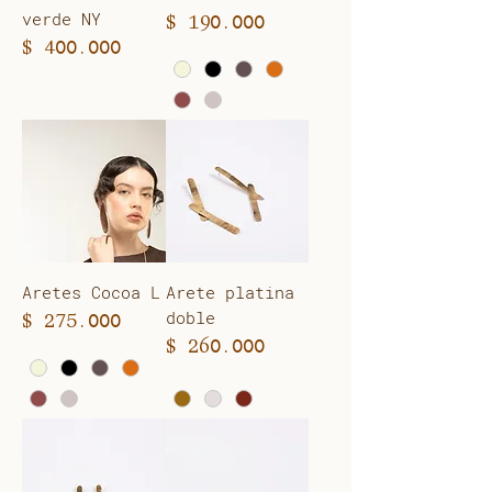
verde NY
Precio
$ 190.000
Precio
$ 400.000
Aretes Cocoa L
Arete platina
doble
Precio
$ 275.000
Precio
$ 260.000