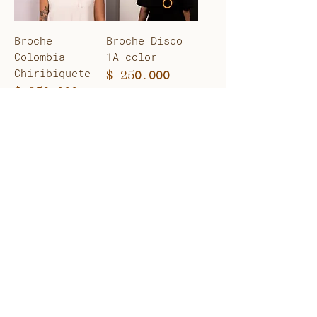
Broche
Broche Disco
Colombia
1A color
Chiribiquete
Precio
$ 250.000
Precio
$ 250.000
Broche Disco
1A
Precio
$ 270.000