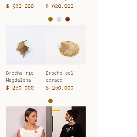
Precio
Precio
$ 920.000
$ 620.000
Broche río
Broche sol
Magdalena
dorado
Precio
Precio
$ 250.000
$ 250.000