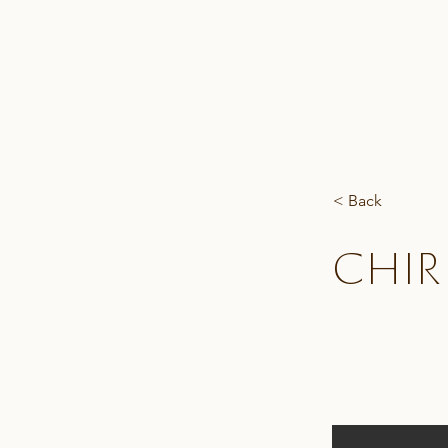
< Back
Chir