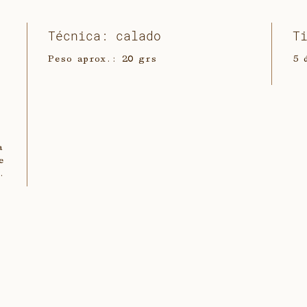
Técnica: calado
T
Peso aprox.: 20 grs
5 
a
e
.